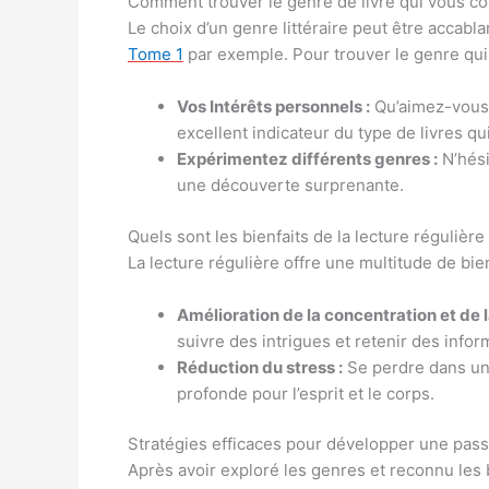
Comment trouver le genre de livre qui vous co
Le choix d’un genre littéraire peut être accab
Tome 1
par exemple. Pour trouver le genre qui
Vos Intérêts personnels :
Qu’aimez-vous d
excellent indicateur du type de livres qu
Expérimentez différents genres :
N’hési
une découverte surprenante.
Quels sont les bienfaits de la lecture régulière s
La lecture régulière offre une multitude de bien
Amélioration de la concentration et de 
suivre des intrigues et retenir des info
Réduction du stress :
Se perdre dans un 
profonde pour l’esprit et le corps.
Stratégies efficaces pour développer une passi
Après avoir exploré les genres et reconnu les b