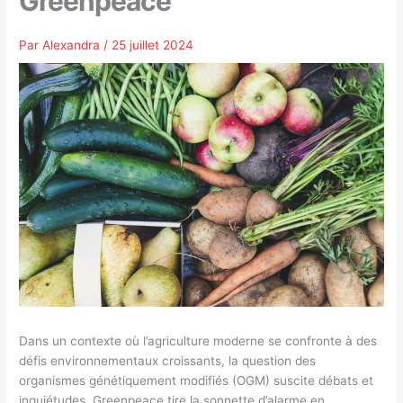
Greenpeace
Par
Alexandra
/
25 juillet 2024
Dans un contexte où l’agriculture moderne se confronte à des
défis environnementaux croissants, la question des
organismes génétiquement modifiés (OGM) suscite débats et
inquiétudes. Greenpeace tire la sonnette d’alarme en