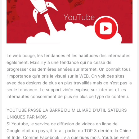
Le web bouge, les tendances et les habitudes des internautes
également. Mais il y a une tendance qui ne cesse de
progresser ces dernières années sur Internet. On connaît tous
l’importance qu’a pris le visuel sur le WEB. On voit des sites
avec des designs de plus en plus travaillés mais ce n’est pas la
seule tendance. Le support vidéo explose sur internet et les
internautes consomment de plus en plus ce type de contenu.
YOUTUBE PASSE LA BARRE DU MILLIARD D’UTILISATEURS
UNIQUES PAR MOIS
Si Youtube, le service de diffusion de vidéos en ligne de
Google était un pays, il ferait partie du TOP 3 derrière la Chine
et Inde. Comme Facebook il y a quelques mois, Youtube vient