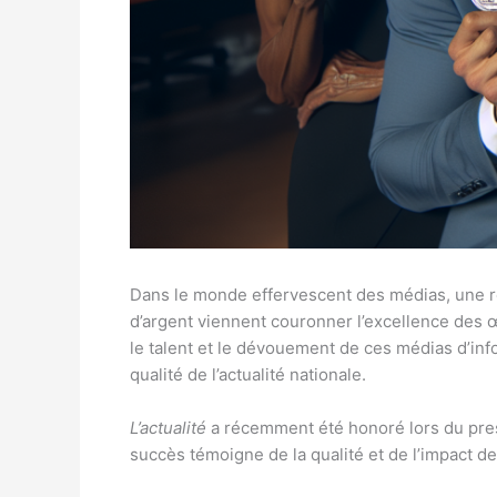
Dans le monde effervescent des médias, une rec
d’argent viennent couronner l’excellence des 
le talent et le dévouement de ces médias d’in
qualité de l’actualité nationale.
L’actualité
a récemment été honoré lors du pre
succès témoigne de la qualité et de l’impact de