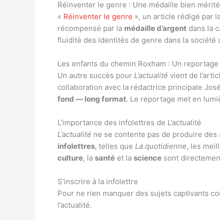
Réinventer le genre : Une médaille bien mérit
«
Réinventer le genre
», un article rédigé par l
récompensé par la
médaille d’argent
dans la 
fluidité des identités de genre dans la société 
Les enfants du chemin Roxham : Un reportage
Un autre succès pour
L’actualité
vient de l’artic
collaboration avec la rédactrice principale Jo
fond — long format
. Le reportage met en lumiè
L’importance des infolettres de L’actualité
L’actualité
ne se contente pas de produire des a
infolettres
, telles que
La quotidienne
, les mei
culture
, la
santé
et la
science
sont directement
S’inscrire à la infolettre
Pour ne rien manquer des sujets captivants c
l’actualité.