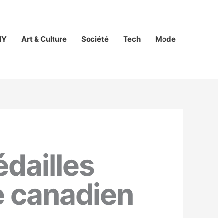
IY
Art & Culture
Société
Tech
Mode
dailles
e canadien