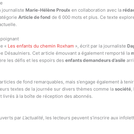
ée
a journaliste
Marie-Hélène Proulx
en collaboration avec la
rédac
catégorie
Article de fond
de 6 000 mots et plus. Ce texte explor
actuelle.
 poignant
le «
Les enfants du chemin Roxham
», écrit par la journaliste
Da
sée Désaulniers. Cet article émouvant a également remporté la
m
re les défis et les espoirs des
enfants demandeurs d’asile
arr
rticles de fond remarquables, mais s’engage également à tenir
lleurs textes de la journée sur divers thèmes comme la
société
,
 livrés à la boîte de réception des abonnés.
ouverts par
L’actualité
, les lecteurs peuvent s’inscrire aux infole