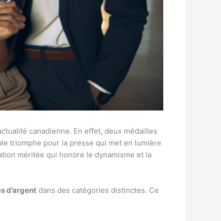
ctualité canadienne. En effet, deux médailles
ble triomphe pour la presse qui met en lumière
ation méritée qui honore le dynamisme et la
s d’argent
dans des catégories distinctes. Ce