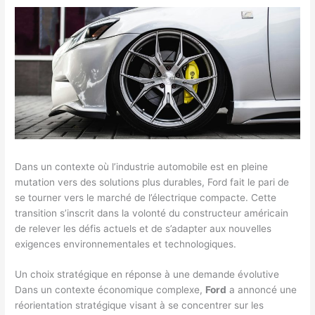
Dans un contexte où l’industrie automobile est en pleine
mutation vers des solutions plus durables, Ford fait le pari de
se tourner vers le marché de l’électrique compacte. Cette
transition s’inscrit dans la volonté du constructeur américain
de relever les défis actuels et de s’adapter aux nouvelles
exigences environnementales et technologiques.
Un choix stratégique en réponse à une demande évolutive
Dans un contexte économique complexe,
Ford
a annoncé une
réorientation stratégique visant à se concentrer sur les