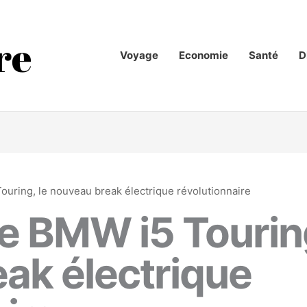
Voyage
Economie
Santé
D
uring, le nouveau break électrique révolutionnaire
e BMW i5 Touring
ak électrique