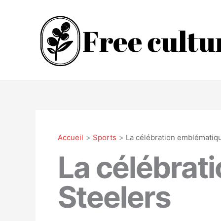
Aller
au
contenu
Accueil
Sports
La célébration emblématiq
La célébrat
Steelers