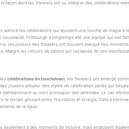
 la façon dont les Steelers ont su intégrer des célébrations mé
s admiré les célébrations qui ajoutent une touche de magie à l
 nouveauté, Pittsburgh a longtemps été une équipe qui sait fa
toire, les joueurs des Steelers ont souvent marqué des moment
es. Malgré les retours de bâtons sur certaines de ces manifestati
 les
célébrations de touchdown
, les Steelers ont émergé comm
 des joueurs adopter des styles de célébration variés qui faisai
e (délibérément ou non) provoquer des amendes. Le cas d’Anto
 le terrain glissant entre l’excitation et la règle. Cela a herinn
ements de la ligue.
pas seulement à des moments de victoire, mais englobent égalem